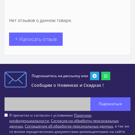
Нет отзывов о данном товаре.
+ Написать отзыв
Подпишитесь на рассылку или
Сообщим о Новинках и Скидках !
Подписаться
Я прочитал и согласен с условиями
Политики
конфиденциальности
,
Согласия на обработку персональных
данных
,
Соглашения об обработке персональных данных
, а так же
со всеми юридическими документами размещенными на сайте