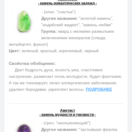
- камень романтических надежд -
- (итал. "счастье")
Другие названия:
"золотой камень",
"индийский жадеит", "камень любви"
Группа:
кварц с мелкими размытыми
включениями минералов (слюда,
жильбертит, фуксит)
Цвет:
зеленый, красный, коричневый, черный
Свойства обобщенно:
Дает бодрость духа, ясность ума, счастливое
настроение, разжигает огонь молодости, будит фантазию.
А так же тонизирует, лечит аллергические заболевания,
удаляет бородавки, укрепляет волосы.
ПОДРОБНЕЕ
Аметист
- камень мудрости и трезвости -
- (греч. "неопьяняющий")
Другое название:
"застывшая фиалка