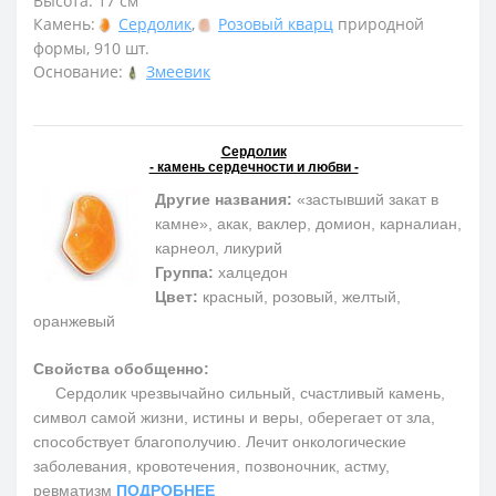
Высота: 17 см
Камень:
Сердолик
,
Розовый кварц
природной
формы, 910 шт.
Основание:
Змеевик
Сердолик
- камень сердечности и любви -
Другие названия:
«застывший закат в
камне», акак, ваклер, домион, карналиан,
карнеол, ликурий
Группа:
халцедон
Цвет:
красный, розовый, желтый,
оранжевый
Свойства обобщенно:
Сердолик чрезвычайно сильный, счастливый камень,
символ самой жизни, истины и веры, оберегает от зла,
способствует благополучию. Лечит онкологические
заболевания, кровотечения, позвоночник, астму,
ревматизм
ПОДРОБНЕЕ