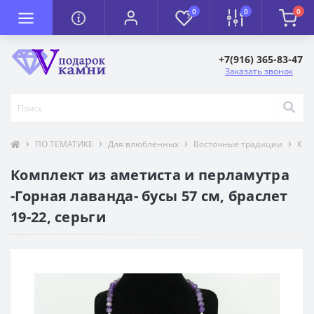
0
0
0
+7(916) 365-83-47
Заказать звонок
ПО ТЕМАТИКЕ
Для влюбленных
Восточные традиции
К П
Комплект из аметиста и перламутра
-Горная лаванда- бусы 57 см, браслет
19-22, серьги