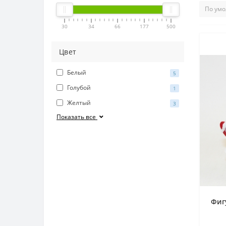
30
34
66
177
500
Цвет
Белый
5
Голубой
1
Желтый
3
Показать все
Фиг