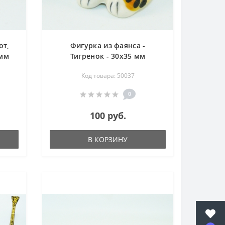
от,
Фигурка из фаянса -
 мм
Тигренок - 30х35 мм
Код товара: 50037
0
100 руб.
В КОРЗИНУ