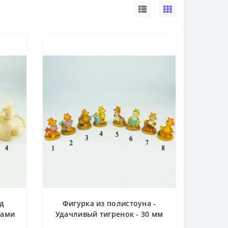
д
Фигурка из полистоуна -
ками
Удачливый тигренок - 30 мм
чка,