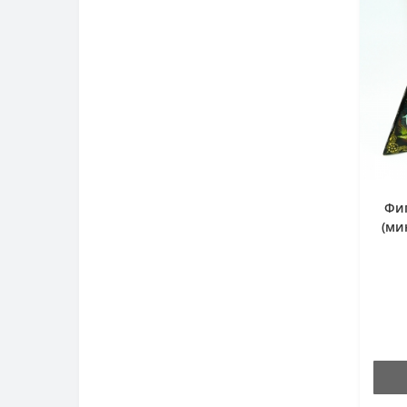
Фиг
(ми
-Та