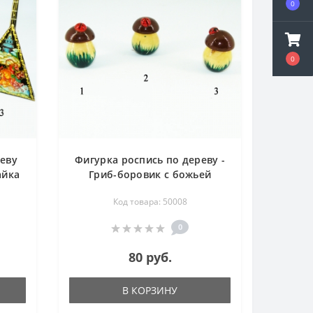
0
0
реву
Фигурка роспись по дереву -
айка
Гриб-боровик с божьей
коровкой - 30 мм
Код товара: 50008
0
80 руб.
В КОРЗИНУ