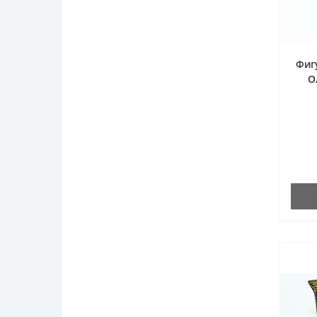
Фиг
О