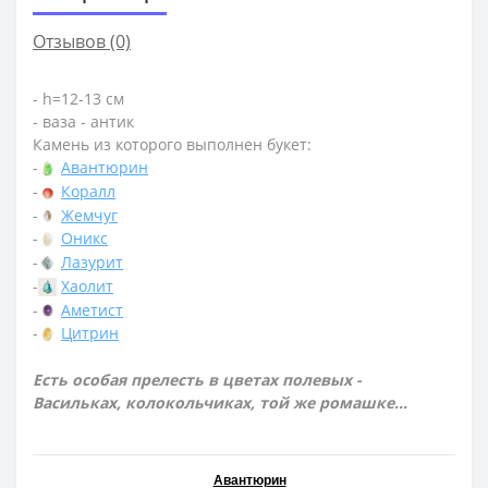
Отзывов (0)
- h=12-13 см
- ваза - антик
Камень из которого выполнен букет:
-
Авантюрин
-
Коралл
-
Жемчуг
-
Оникс
-
Лазурит
-
Хаолит
-
Аметист
-
Цитрин
Есть особая прелесть в цветах полевых -
Васильках, колокольчиках, той же ромашке...
Авантюрин