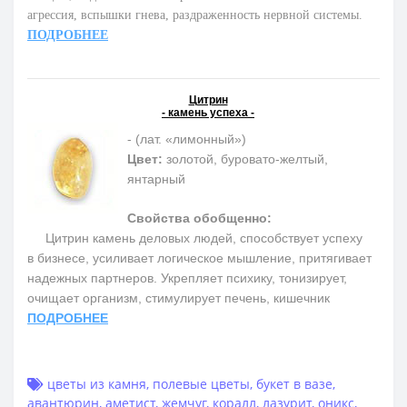
агрессия, вспышки гнева, раздраженность нервной системы.
ПОДРОБНЕЕ
Цитрин
- камень успеха -
- (лат. «лимонный»)
Цвет:
золотой, буровато-желтый,
янтарный
Свойства обобщенно:
Цитрин камень деловых людей, способствует успеху
в бизнесе, усиливает логическое мышление, притягивает
надежных партнеров. Укрепляет психику, тонизирует,
очищает организм, стимулирует печень, кишечник
ПОДРОБНЕЕ
цветы из камня
,
полевые цветы
,
букет в вазе
,
авантюрин
,
аметист
,
жемчуг
,
коралл
,
лазурит
,
оникс
,