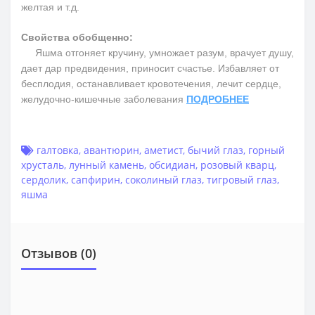
желтая и т.д.
Свойства обобщенно:
Яшма отгоняет кручину, умножает разум, врачует душу,
дает дар предвидения, приносит счастье. Избавляет от
бесплодия, останавливает кровотечения, лечит сердце,
желудочно-кишечные заболевания
ПОДРОБНЕЕ
галтовка
,
авантюрин
,
аметист
,
бычий глаз
,
горный
хрусталь
,
лунный камень
,
обсидиан
,
розовый кварц
,
сердолик
,
сапфирин
,
соколиный глаз
,
тигровый глаз
,
яшма
Отзывов (0)