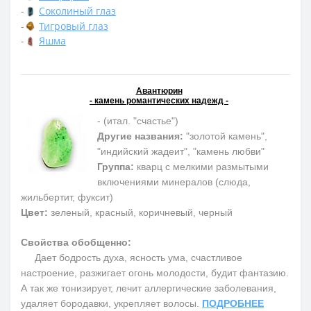
-
Соколиный глаз
-
Тигровый глаз
-
Яшма
Авантюрин
- камень романтических надежд -
- (итал. "счастье")
Другие названия:
"золотой камень",
"индийский жадеит", "камень любви"
Группа:
кварц с мелкими размытыми
включениями минералов (слюда,
жильбертит, фуксит)
Цвет:
зеленый, красный, коричневый, черный
Свойства обобщенно:
Дает бодрость духа, ясность ума, счастливое
настроение, разжигает огонь молодости, будит фантазию.
А так же тонизирует, лечит аллергические заболевания,
удаляет бородавки, укрепляет волосы.
ПОДРОБНЕЕ