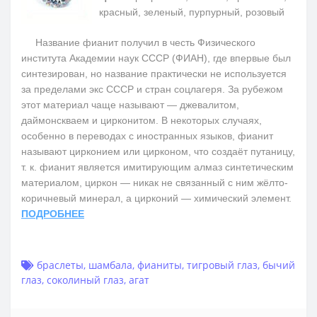
красный, зеленый, пурпурный, розовый
Название фианит получил в честь Физического
института Академии наук СССР (ФИАН), где впервые был
синтезирован, но название практически не используется
за пределами экс СССР и стран соцлагеря. За рубежом
этот материал чаще называют — джевалитом,
даймонскваем и цирконитом. В некоторых случаях,
особенно в переводах с иностранных языков, фианит
называют цирконием или цирконом, что создаёт путаницу,
т. к. фианит является имитирующим алмаз синтетическим
материалом, циркон — никак не связанный с ним жёлто-
коричневый минерал, а цирконий — химический элемент.
ПОДРОБНЕЕ
браслеты
,
шамбала
,
фианиты
,
тигровый глаз
,
бычий
глаз
,
соколиный глаз
,
агат