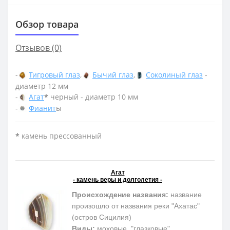
Обзор товара
Отзывов (0)
-
Тигровый глаз
,
Бычий глаз
,
Соколиный глаз
-
диаметр 12 мм
-
Агат
*
черный - диаметр 10 мм
-
Фианит
ы
*
камень прессованный
Агат
- камень веры и долголетия -
Происхождение названия:
название
произошло от названия реки "Ахатас"
(остров Сицилия)
Виды:
моховые, "глазковые",