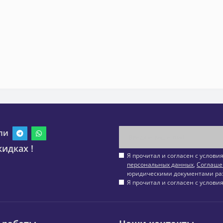
ли
идках !
Я прочитал и согласен с услов
персональных данных
,
Соглаше
юридическими документами ра
Я прочитал и согласен с услов