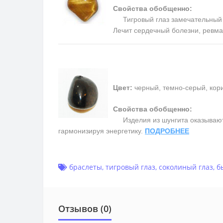
Свойства обобщенно:
Тигровый глаз замечательный та
Лечит сердечный болезни, ревм
Цвет:
черный, темно-серый, кор
Свойства обобщенно:
Изделия из шунгита оказывают
гармонизируя энергетику.
ПОДРОБНЕЕ
браслеты
,
тигровый глаз
,
соколиный глаз
,
б
Отзывов (0)