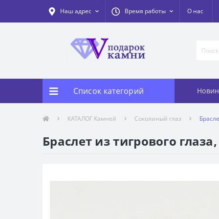
Наш адрес
Время работы
О нас
Список категорий
Новин
КАТАЛОГ Камней
Соколиный глаз
Брасле
Браслет из тигрового глаза,