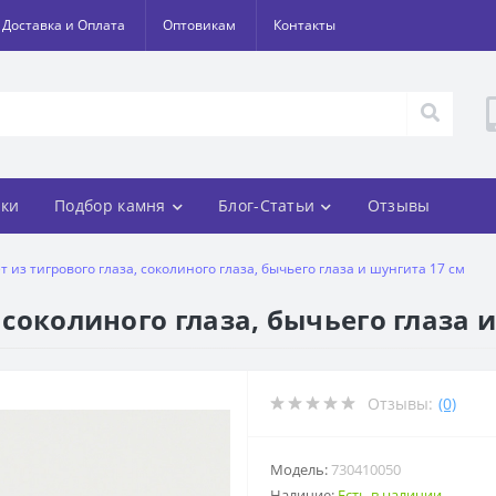
Доставка и Оплата
Оптовикам
Контакты
ки
Подбор камня
Блог-Статьи
Отзывы
т из тигрового глаза, соколиного глаза, бычьего глаза и шунгита 17 см
 соколиного глаза, бычьего глаза 
Отзывы:
(0)
Модель:
730410050
Наличие:
Есть в наличии