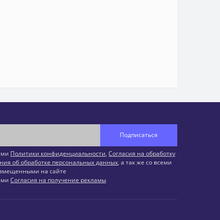
Подписаться
иями
Политики конфиденциальности
,
Согласия на обработку
ния об обработке персональных данных
, а так же со всеми
змещенными на сайте
иями
Согласия на получение рекламы