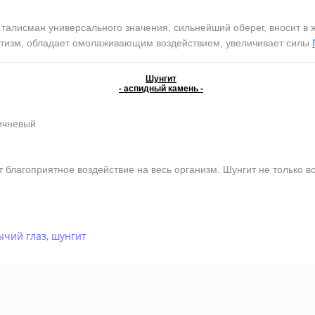
лисман универсального значения, сильнейший оберег, вносит в ж
атизм, обладает омолаживающим воздействием, увеличивает силы
Шунгит
- аспидный камень -
ичневый
 благоприятное воздействие на весь организм. Шунгит не только во
ычий глаз
,
шунгит