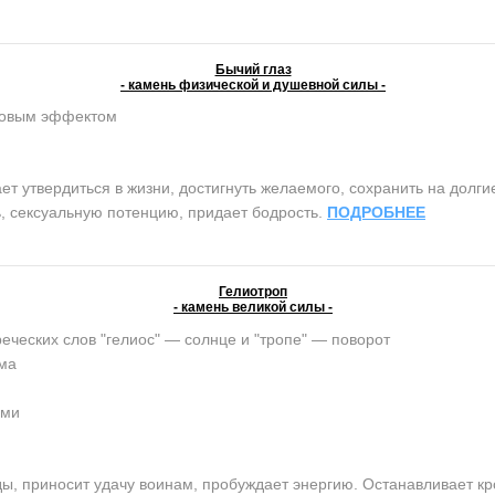
Бычий глаз
- камень физической и душевной силы -
ковым эффектом
 утвердиться в жизни, достигнуть желаемого, сохранить на долги
, сексуальную потенцию, придает бодрость.
ПОДРОБНЕЕ
Гелиотроп
- камень великой силы -
реческих слов "гелиос" — солнце и "тропе" — поворот
ма
ами
 приносит удачу воинам, пробуждает энергию. Останавливает кров