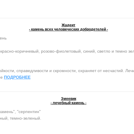
Жадеит
- камень всех человеческих добродетелей -
ень
красно-коричневый, розово-фиолетовый, синий, светло и темно з
ости, справедливости и скромности, охраняет от несчастий. Лечит
ие
ПОДРОБНЕЕ
Змеевик
- лечебный камень -
камень", "серпентин"
ный, темно-зеленый.