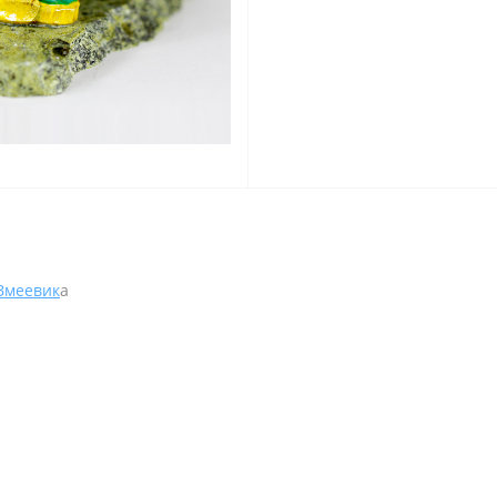
Змеевик
а