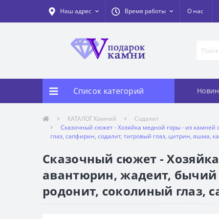
Наш адрес
Время работы
О нас
Список категорий
Новин
КАТАЛОГ Камней
Содалит
Сказочный сюжет - Хозяйка медной горы - из камней с
глаз, сапфирин, содалит, тигровый глаз, цитрин, яшма, к
Сказочный сюжет - Хозяйка 
авантюрин, жадеит, бычий 
родонит, соколиный глаз, с