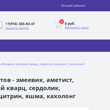
Личный кабинет
0
0 руб.
+7(916) 365-83-47
Оформить заказ
Заказать звонок
, обсидиан, розовый кварц, сердолик, родонит, соколиный
ов - змеевик, аметист,
й кварц, сердолик,
 цитрин, яшма, кахолонг