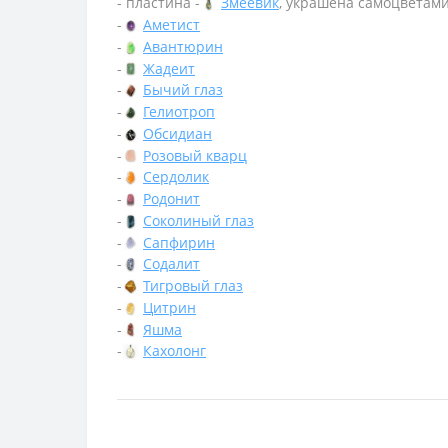
- пластина -
Змеевик
, украшена самоцветам
-
Аметист
-
Авантюрин
-
Жадеит
-
Бычий глаз
-
Гелиотроп
-
Обсидиан
-
Розовый кварц
-
Сердолик
-
Родонит
-
Соколиный глаз
-
Сапфирин
-
Содалит
-
Тигровый глаз
-
Цитрин
-
Яшма
-
Кахолонг