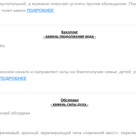
тительной, а мужчине помогает устоять против обольщения. Помо
, гонит камни
ПОДРОБНЕЕ
Кахолонг
- камень продолжения рода -
рц
ское начало и направляет силы на благополучие семьи, детей, ув
ПОДРОБНЕЕ
Обсидиан
- камень силы духа -
ский обсидиан
оричневый, красный, ирризирующий типа «павлиний хвост», перели