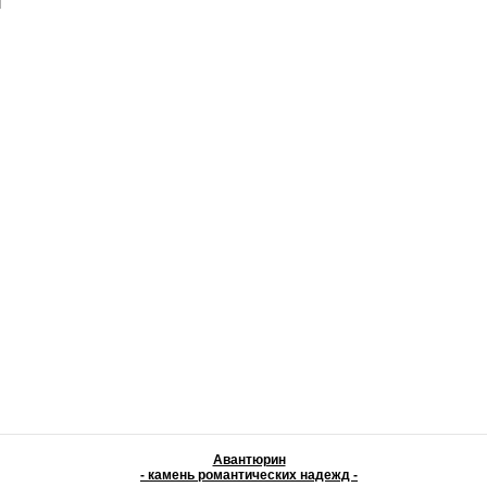
и
Авантюрин
- камень романтических надежд -