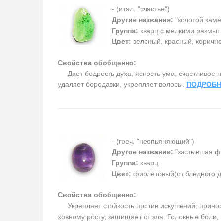
- (итал. "счастье")
Другие названия:
"золотой каме
Группа:
кварц с мелкими размыт
Цвет:
зеленый, красный, коричн
Свойства обобщенно:
Дает бодрость духа, ясность ума, счастливое на
удаляет бородавки, укрепляет волосы.
ПОДРОБН
- (греч. "неопьяняющий")
Другое название:
"застывшая ф
Группа:
кварц
Цвет:
фиолетовый(от бледного д
Свойства обобщенно:
Укрепляет стойкость против искушений, приносит
ховному росту, защищает от зла. Головные боли