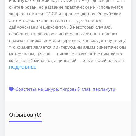
института Академии наук СССР (ФИАН), где впервые был
синтезирован, но название практически не используется
за пределами экс СССР и стран соцлагеря. За рубежом
этот материал чаще называют — джевалитом,
даймонскваем и цирконитом. В некоторых случаях,
особенно в переводах с иностранных языков, фианит
называют цирконием или цирконом, что создаёт путаницу,
т. к. фианит является имитирующим алмаз синтетическим
материалом, циркон — никак не связанный с ним жёлто-
коричневый минерал, а цирконий — химический элемент.
ПОДРОБНЕЕ
браслеты
,
на шнуре
,
тигровый глаз
,
перламутр
Отзывов (0)