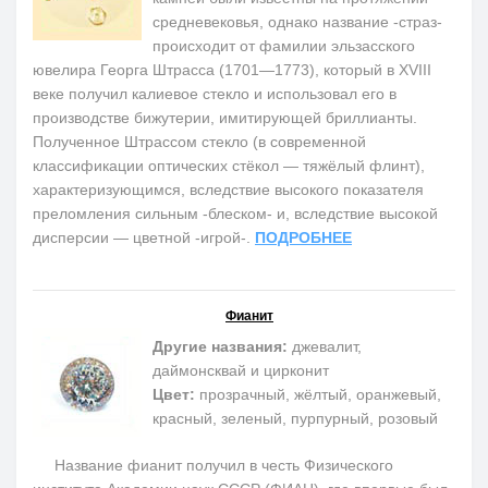
средневековья, однако название -страз-
происходит от фамилии эльзасского
ювелира Георга Штрасса (1701—1773), который в XVIII
веке получил калиевое стекло и использовал его в
производстве бижутерии, имитирующей бриллианты.
Полученное Штрассом стекло (в современной
классификации оптических стёкол — тяжёлый флинт),
характеризующимся, вследствие высокого показателя
преломления сильным -блеском- и, вследствие высокой
дисперсии — цветной -игрой-.
ПОДРОБНЕЕ
Фианит
Другие названия:
джевалит,
даймонсквай и цирконит
Цвет:
прозрачный, жёлтый, оранжевый,
красный, зеленый, пурпурный, розовый
Название фианит получил в честь Физического