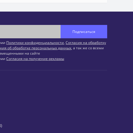
Подписаться
иями
Политики конфиденциальности
,
Согласия на обработку
ния об обработке персональных данных
, а так же со всеми
змещенными на сайте
иями
Согласия на получение рекламы
)