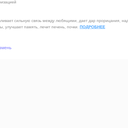
ризацией
вает сильную связь между любящими, дает дар прорицания, надеж
, улучшает память, лечит печень, почки.
ПОДРОБНЕЕ
амень