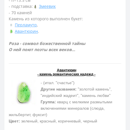
- h=13.5 см
- подставка:
Змеевик
- 70 камней
Камень из которого выполнен букет:
Перламутр
,
Авантюрин
.
Роза - сомвол божественной тайны
О ней поют поэты всех веков...
Авантюрин
- камень романтических надежд -
- (итал. "счастье")
Другие названия:
"золотой камень",
"индийский жадеит", "камень любви"
Группа:
кварц с мелкими размытыми
включениями минералов (слюда,
жильбертит, фуксит)
Цвет:
зеленый, красный, коричневый, черный