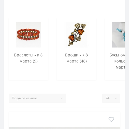
Браслеты - к 8
Броши - к 8
Бусы оже
марта (9)
марта (48)
колье -
марта 