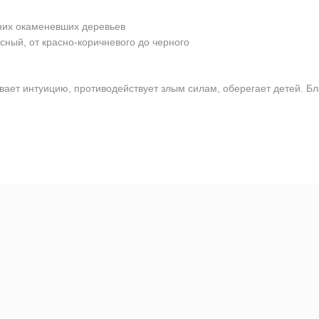
них окаменевших деревьев
сный, от красно-коричневого до черного
ает интуицию, противодействует злым силам, оберегает детей. Бл