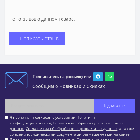
Нет отзывов о данном товаре.
+ Написать отзыв
Подпишитесь на рассылку или
Сообщим о Новинках и Скидках !
Подписаться
Я прочитал и согласен с условиями
Политики
конфиденциальности
,
Согласия на обработку персональных
данных
,
Соглашения об обработке персональных данных
, а так же
со всеми юридическими документами размещенными на сайте
Я прочитал и согласен с условиями
Согласия на получение