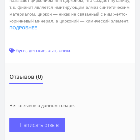
называют цирконием или цирконом, что создаёт путаницу,
т. к. фианит является имитирующим алмаз синтетическим
материалом, циркон — никак не связанный с ним жёлто-
коричневый минерал, а цирконий — химический элемент.
ПОДРОБНЕЕ
бусы
,
детские
,
агат
,
оникс
Отзывов (0)
Нет отзывов о данном товаре.
+ Написать отзыв