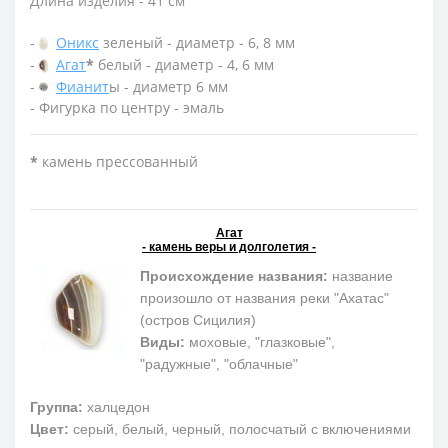
Длина изделия - 41 см
-
Оникс
зеленый - диаметр - 6, 8 мм
-
Агат
*
белый - диаметр - 4, 6 мм
-
Фианит
ы - диаметр 6 мм
- Фигурка по центру - эмаль
*
камень прессованный
Агат
- камень веры и долголетия -
Происхождение названия:
название
произошло от названия реки "Ахатас"
(остров Сицилия)
Виды:
моховые, "глазковые",
"радужные", "облачные"
Группа:
халцедон
Цвет:
серый, белый, черный, полосчатый с включениями