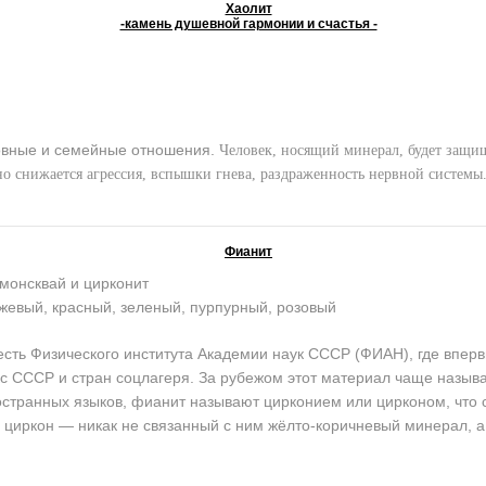
Хаолит
-камень душевной гармонии и счастья -
вные и семейные отношения.
Человек, носящий минерал, будет защищ
но снижается агрессия, вспышки гнева, раздраженность нервной системы
Фианит
монсквай и цирконит
жевый, красный, зеленый, пурпурный, розовый
ь Физического института Академии наук СССР (ФИАН), где впервы
кс СССР и стран соцлагеря. За рубежом этот материал чаще назы
остранных языков, фианит называют цирконием или цирконом, что со
циркон — никак не связанный с ним жёлто-коричневый минерал, а