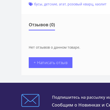
бусы
,
детские
,
агат
,
розовый кварц
,
хаолит
Отзывов (0)
Нет отзывов о данном товаре.
+ Написать отзыв
Подпишитесь на рассылку и
Сообщим о Новинках и Ск