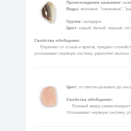
Происхождение названия:
назв
Виды:
моховые, "глазковые", "р
Группа:
халцедон
Цвет:
серый, белый, черный, пол
Свойства обобщенно:
Охраняет от сглаза и врагов, придает спокойств
успокаивает нервную систему, укрепляет волосы
Цвет:
от светло-розового до на
Свойства обобщенно:
Розовый кварц символизирует п
Успокаивает нервную систему, у