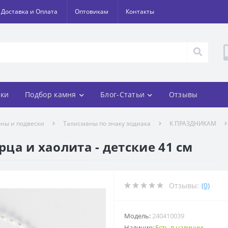
Доставка и Оплата
Оптовикам
Контакты
ки
Подбор камня
Блог-Статьи
Отзывы
оны и подвески
Талисманы по знаку зодиака
К ПРАЗДНИКАМ
рца и хаолита - детские 41 см
Отзывы:
(0)
Модель:
240410039
Наличие:
Есть в наличии