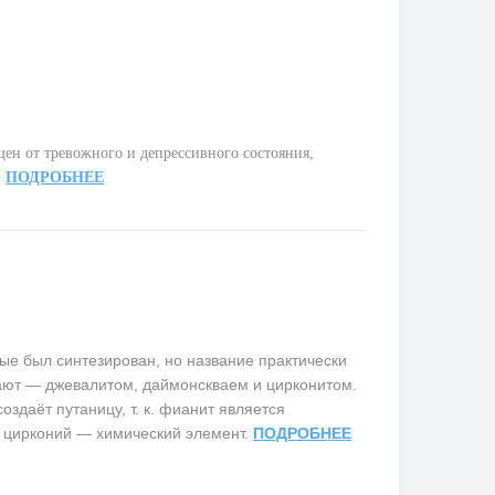
ен от тревожного и депрессивного состояния,
.
ПОДРОБНЕЕ
е был синтезирован, но название практически
вают — джевалитом, даймонскваем и цирконитом.
здаёт путаницу, т. к. фианит является
 цирконий — химический элемент.
ПОДРОБНЕЕ