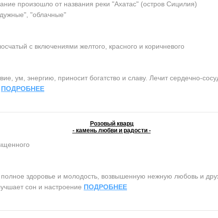
ание произошло от названия реки "Ахатас" (остров Сицилия)
адужные", "облачные"
осчатый с включениями желтого, красного и коричневого
ие, ум, энергию, приносит богатство и славу. Лечит сердечно-сос
.
ПОДРОБНЕЕ
Розовый кварц
- камень любви и радости -
сыщенного
олное здоровье и молодость, возвышенную нежную любовь и дружб
лучшает сон и настроение
ПОДРОБНЕЕ