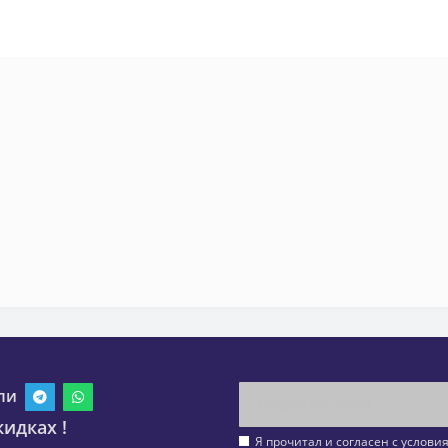
ли
идках !
Я прочитал и согласен с услов