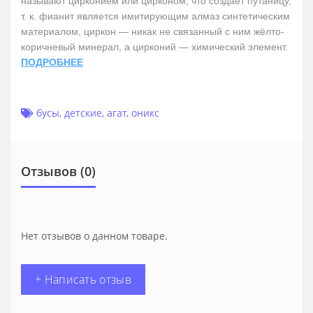
называют цирконием или цирконом, что создаёт путаницу,
т. к. фианит является имитирующим алмаз синтетическим
материалом, циркон — никак не связанный с ним жёлто-
коричневый минерал, а цирконий — химический элемент.
ПОДРОБНЕЕ
бусы
,
детские
,
агат
,
оникс
Отзывов (0)
Нет отзывов о данном товаре.
+ Написать отзыв