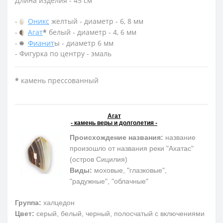
Длина изделия - 45 см
-
Оникс
желтый - диаметр - 6, 8 мм
-
Агат
*
белый - диаметр - 4, 6 мм
-
Фианит
ы - диаметр 6 мм
- Фигурка по центру - эмаль
*
камень прессованный
Агат
- камень веры и долголетия -
Происхождение названия:
название
произошло от названия реки "Ахатас"
(остров Сицилия)
Виды:
моховые, "глазковые",
"радужные", "облачные"
Группа:
халцедон
Цвет:
серый, белый, черный, полосчатый с включениями