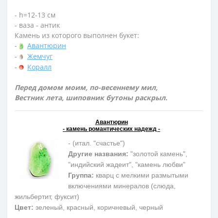
- h=12-13 см
- ваза - антик
Камень из которого выполнен букет:
-
Авантюрин
-
Жемчуг
-
Коралл
Перед домом моим, по-весеннему мил,
Вестник лета, шиповник бутоны раскрыл.
Авантюрин
- камень романтических надежд -
- (итал. "счастье")
Другие названия:
"золотой камень",
"индийский жадеит", "камень любви"
Группа:
кварц с мелкими размытыми
включениями минералов (слюда,
жильбертит, фуксит)
Цвет:
зеленый, красный, коричневый, черный