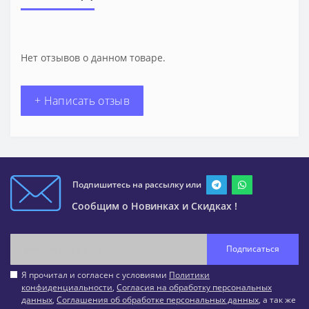
Нет отзывов о данном товаре.
+ Написать отзыв
Подпишитесь на рассылку или
Сообщим о Новинках и Скидках !
Подписаться
Я прочитал и согласен с условиями
Политики
конфиденциальности
,
Согласия на обработку персональных
данных
,
Соглашения об обработке персональных данных
, а так же