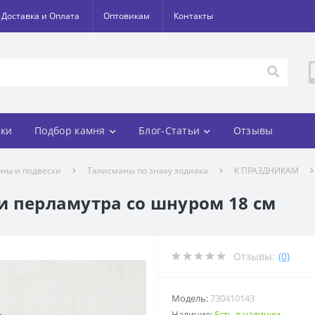
Доставка и Оплата
Оптовикам
Контакты
ки
Подбор камня
Блог-Статьи
Отзывы
оны и подвески
Талисманы по знаку зодиака
К ПРАЗДНИКАМ
 и перламутра со шнуром 18 см
Отзывы:
(0)
Модель:
730410143
Наличие:
Есть в наличии