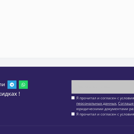
ли
идках !
Я прочитал и согласен с услов
персональных данных
,
Соглаше
юридическими документами ра
Я прочитал и согласен с услов