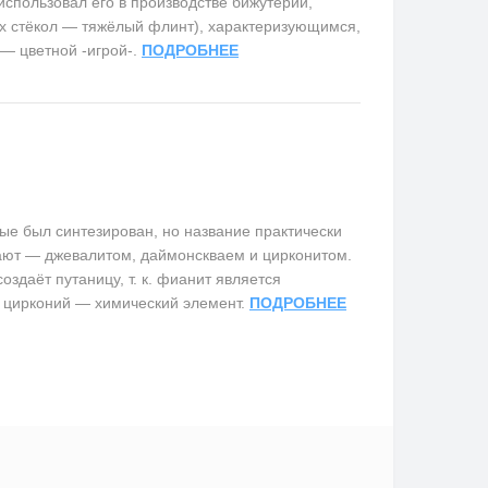
использовал его в производстве бижутерии,
х стёкол — тяжёлый флинт), характеризующимся,
 — цветной -игрой-.
ПОДРОБНЕЕ
е был синтезирован, но название практически
вают — джевалитом, даймонскваем и цирконитом.
здаёт путаницу, т. к. фианит является
 цирконий — химический элемент.
ПОДРОБНЕЕ