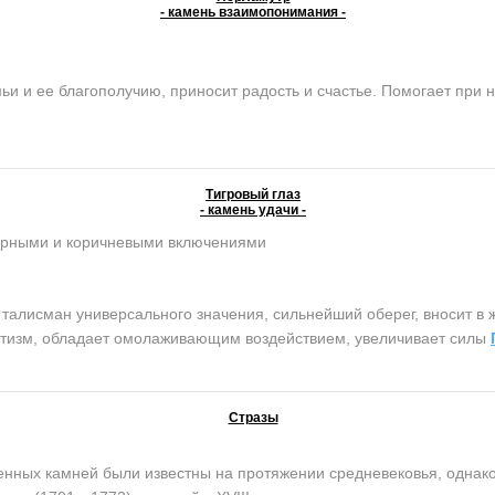
- камень взаимопонимания -
и ее благополучию, приносит радость и счастье. Помогает при н
Тигровый глаз
- камень удачи -
ерными и коричневыми включениями
лисман универсального значения, сильнейший оберег, вносит в ж
атизм, обладает омолаживающим воздействием, увеличивает силы
Стразы
ых камней были известны на протяжении средневековья, однако 