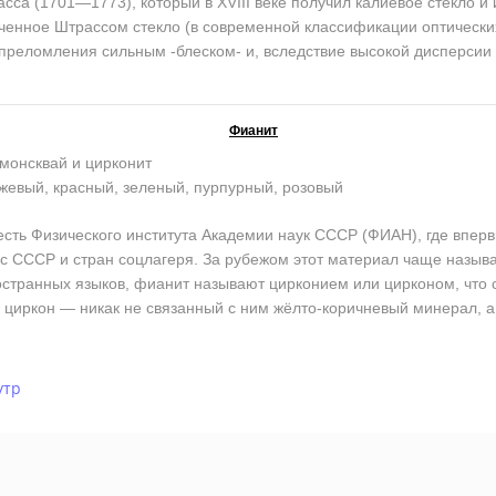
сса (1701—1773), который в XVIII веке получил калиевое стекло и 
енное Штрассом стекло (в современной классификации оптически
 преломления сильным -блеском- и, вследствие высокой дисперсии
Фианит
монсквай и цирконит
жевый, красный, зеленый, пурпурный, розовый
ь Физического института Академии наук СССР (ФИАН), где впервы
кс СССР и стран соцлагеря. За рубежом этот материал чаще назы
остранных языков, фианит называют цирконием или цирконом, что со
циркон — никак не связанный с ним жёлто-коричневый минерал, а
утр