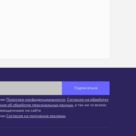
Подписаться
иями
Политики конфиденциальности
,
Согласия на обработку
ния об обработке персональных данных
, а так же со всеми
змещенными на сайте
иями
Согласия на получение рекламы