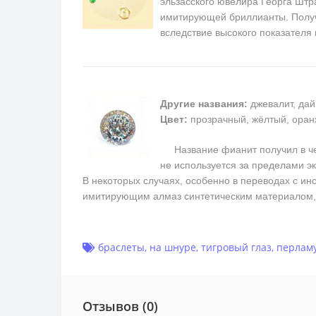
эльзасского ювелира Георга Штра
имитирующей бриллианты. Получ
вследствие высокого показателя
Другие названия:
джевалит, дай
Цвет:
прозрачный, жёлтый, оран
Название фианит получил в чест
не используется за пределами э
В некоторых случаях, особенно в переводах с ин
имитирующим алмаз синтетическим материалом, 
браслеты
,
на шнуре
,
тигровый глаз
,
перлам
Отзывов (0)