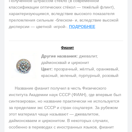
Полученное Штрассом стекло (в современной
классификации оптических стёкол — тяжёлый флинт),
характеризующимся, вследствие высокого показателя
преломления сильным -блеском- и, вследствие высокой
дисперсии — цветной -игрой-.
ПОДРОБНЕЕ
Фианит
Другие названия:
джевалит,
даймонсквай и цирконит
Цвет:
прозрачный, жёлтый, оранжевый,
красный, зеленый, пурпурный, розовый
Название фианит получил в честь Физического
института Академии наук СССР (ФИАН), где впервые был
синтезирован, но название практически не используется
за пределами экс СССР и стран соцлагеря. За рубежом
этот материал чаще называют — джевалитом,
даймонскваем и цирконитом. В некоторых случаях,
особенно в переводах с иностранных языков, фианит