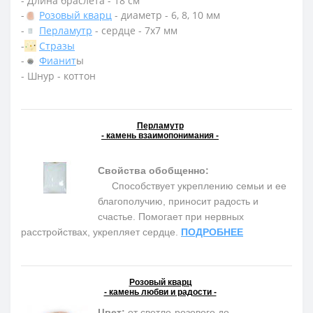
- Длина браслета - 18 см
-
Розовый кварц
- диаметр - 6, 8, 10 мм
-
Перламутр
- сердце - 7х7 мм
-
Стразы
-
Фианит
ы
- Шнур - коттон
Перламутр
- камень взаимопонимания -
Свойства обобщенно:
Способствует укреплению семьи и ее
благополучию, приносит радость и
счастье. Помогает при нервных
расстройствах, укрепляет сердце.
ПОДРОБНЕЕ
Розовый кварц
- камень любви и радости -
Цвет:
от светло-розового до