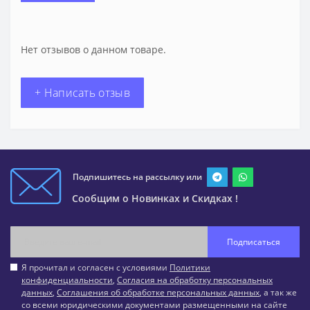
Нет отзывов о данном товаре.
+ Написать отзыв
Подпишитесь на рассылку или
Сообщим о Новинках и Скидках !
Подписаться
Я прочитал и согласен с условиями
Политики
конфиденциальности
,
Согласия на обработку персональных
данных
,
Соглашения об обработке персональных данных
, а так же
со всеми юридическими документами размещенными на сайте