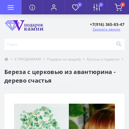
0
0
0
+7(916) 365-83-47
Заказать звонок
К ПРАЗДНИКАМ
Подарок на свадьбу
Кулоны и подвески
Т
Береза с церковью из авантюрина -
дерево счастья