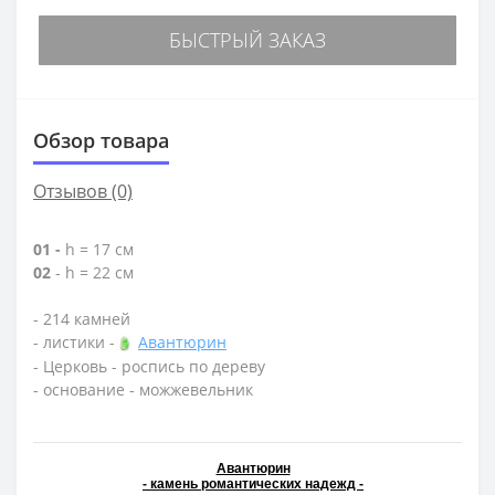
БЫСТРЫЙ ЗАКАЗ
Обзор товара
Отзывов (0)
01 -
h = 17 см
02
- h = 22 см
- 214 камней
- листики -
Авантюрин
- Церковь - роспись по дереву
- основание - можжевельник
Авантюрин
- камень романтических надежд -