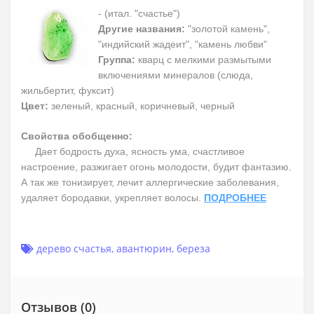
- (итал. "счастье")
Другие названия:
"золотой камень",
"индийский жадеит", "камень любви"
Группа:
кварц с мелкими размытыми
включениями минералов (слюда,
жильбертит, фуксит)
Цвет:
зеленый, красный, коричневый, черный
Свойства обобщенно:
Дает бодрость духа, ясность ума, счастливое
настроение, разжигает огонь молодости, будит фантазию.
А так же тонизирует, лечит аллергические заболевания,
удаляет бородавки, укрепляет волосы.
ПОДРОБНЕЕ
дерево счастья
,
авантюрин
,
береза
Отзывов (0)