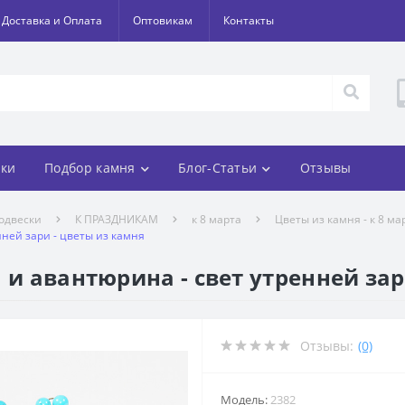
Доставка и Оплата
Оптовикам
Контакты
ки
Подбор камня
Блог-Статьи
Отзывы
одвески
К ПРАЗДНИКАМ
к 8 марта
Цветы из камня - к 8 ма
нней зари - цветы из камня
 и авантюрина - свет утренней зар
Отзывы:
(0)
Модель:
2382