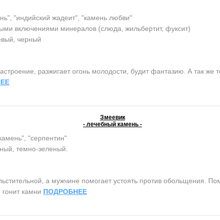
нь", "индийский жадеит", "камень любви"
ыми включениями минералов (слюда, жильбертит, фуксит)
евый, черный
строение, разжигает огонь молодости, будит фантазию. А так же т
ЕЕ
Змеевик
- лечебный камень -
камень", "серпентин"
ный, темно-зеленый.
тительной, а мужчине помогает устоять против обольщения. Помо
, гонит камни
ПОДРОБНЕЕ