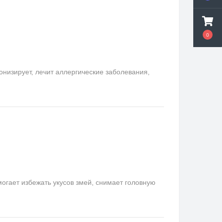
0
онизирует, лечит аллергические заболевания,
гает избежать укусов змей, снимает головную