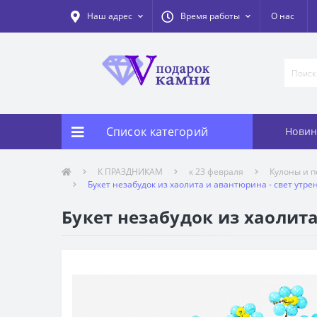
Наш адрес
Время работы
О нас
Список категорий
Новин
К ПРАЗДНИКАМ
к 23 февраля
Кулоны и п
Букет незабудок из хаолита и авантюрина - свет утре
Букет незабудок из хаолита