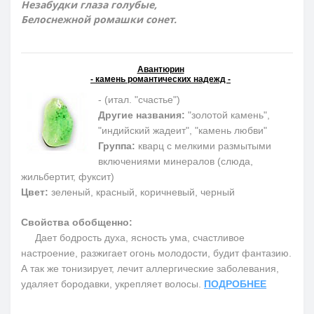
Незабудки глаза голубые,
Белоснежной ромашки сонет.
Авантюрин
- камень романтических надежд -
- (итал. "счастье")
Другие названия:
"золотой камень",
"индийский жадеит", "камень любви"
Группа:
кварц с мелкими размытыми
включениями минералов (слюда,
жильбертит, фуксит)
Цвет:
зеленый, красный, коричневый, черный
Свойства обобщенно:
Дает бодрость духа, ясность ума, счастливое
настроение, разжигает огонь молодости, будит фантазию.
А так же тонизирует, лечит аллергические заболевания,
удаляет бородавки, укрепляет волосы.
ПОДРОБНЕЕ