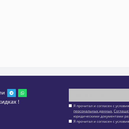
ли
идках !
Я прочитал и согласен с услов
персональных данных
,
Соглаше
юридическими документами ра
Я прочитал и согласен с услов