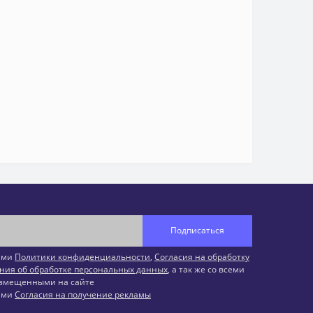
Подписаться
иями
Политики конфиденциальности
,
Согласия на обработку
ния об обработке персональных данных
, а так же со всеми
змещенными на сайте
иями
Согласия на получение рекламы