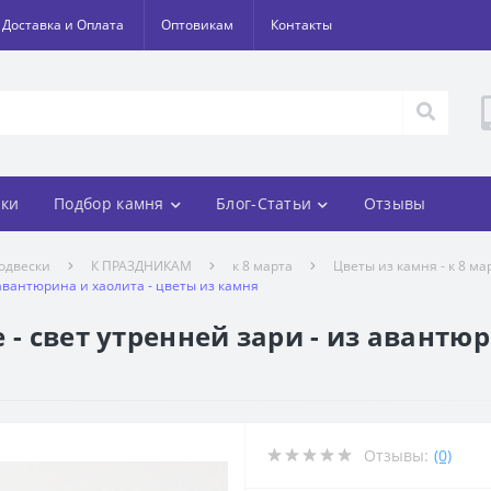
Доставка и Оплата
Оптовикам
Контакты
ки
Подбор камня
Блог-Статьи
Отзывы
одвески
К ПРАЗДНИКАМ
к 8 марта
Цветы из камня - к 8 ма
 авантюрина и хаолита - цветы из камня
 - свет утренней зари - из авантюр
Отзывы:
(0)