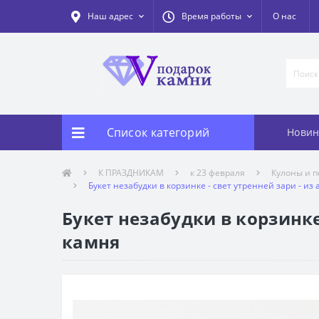
Наш адрес
Время работы
О нас
Список категорий
Новин
К ПРАЗДНИКАМ
к 23 февраля
Кулоны и п
Букет незабудки в корзинке - свет утренней зари - из
Букет незабудки в корзинке
камня