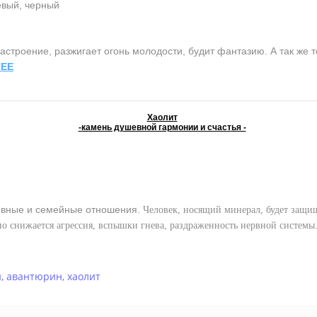
евый, черный
строение, разжигает огонь молодости, будит фантазию. А так же т
ЕЕ
Хаолит
-камень душевной гармонии и счастья -
вные и семейные отношения.
Человек, носящий минерал, будет защищ
но снижается агрессия, вспышки гнева, раздраженность нервной системы
и
,
авантюрин
,
хаолит