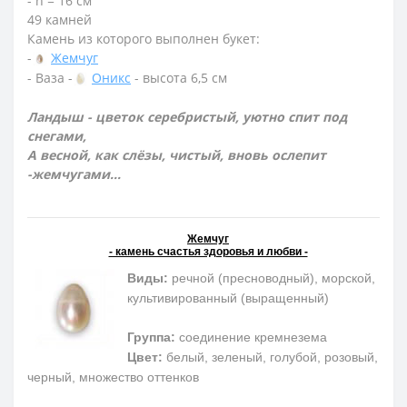
- h = 16 см
49 камней
Камень из которого выполнен букет:
-
Жемчуг
- Ваза -
Оникс
- высота 6,5 см
Ландыш - цветок серебристый, уютно спит под
снегами,
А весной, как слёзы, чистый, вновь ослепит
-жемчугами...
Жемчуг
- камень счастья здоровья и любви -
Виды:
речной (пресноводный), морской,
культивированный (выращенный)
Группа:
соединение кремнезема
Цвет:
белый, зеленый, голубой, розовый,
черный, множество оттенков