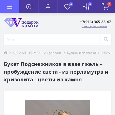
0
0
0
+7(916) 365-83-47
Заказать звонок
К ПРАЗДНИКАМ
к 23 февраля
Кулоны и подвески
К ПРАЗ
Букет Подснежников в вазе гжель -
пробуждение света - из перламутра и
хризолита - цветы из камня