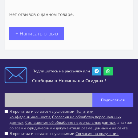
Нет отзывов о данном товаре.
+ Написать отзыв
Подпишитесь на рассылку или
Сообщим о Новинках и Скидках !
Подписаться
Я прочитал и согласен с условиями
Политики
конфиденциальности
,
Согласия на обработку персональных
данных
,
Соглашения об обработке персональных данных
, а так же
со всеми юридическими документами размещенными на сайте
Я прочитал и согласен с условиями
Согласия на получение