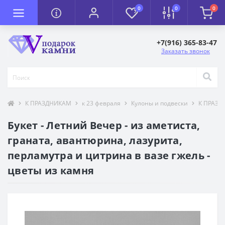
0
0
0
+7(916) 365-83-47
Заказать звонок
К ПРАЗДНИКАМ
к 23 февраля
Кулоны и подвески
К ПРАЗ
Букет - Летний Вечер - из аметиста,
граната, авантюрина, лазурита,
перламутра и цитрина в вазе гжель -
цветы из камня