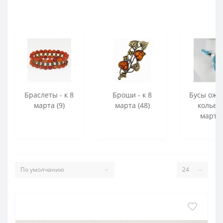
Браслеты - к 8
Броши - к 8
Бусы оже
марта (9)
марта (48)
колье -
марта 