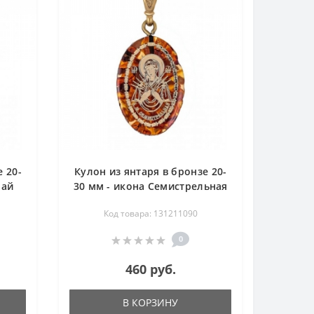
 20-
Кулон из янтаря в бронзе 20-
лай
30 мм - икона Семистрельная
Код товара: 131211090
0
460 руб.
В КОРЗИНУ