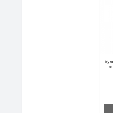
Кул
30