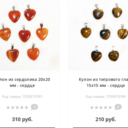
лон из сердолика 20х20
Кулон из тигрового гл
мм - сердце
15х15 мм - сердце
Код товара: 1050810383
Код товара: 1050810384
0
0
310 руб.
210 руб.