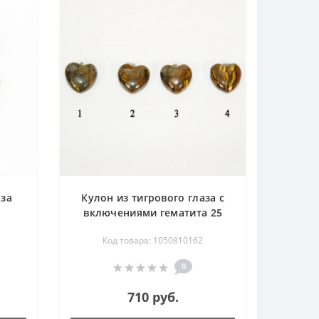
аза
Кулон из тигрового глаза с
включениями гематита 25
мм - сердце
Код товара: 1050810162
0
710 руб.