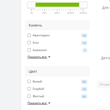
Для 
30
420
4441
18260
50000
Камень
Авантюрин
18
Агат
19
Амазонит
1
Показать все
Детс
Цвет
Белый
53
Голубой
18
Желтый
44
Показать все