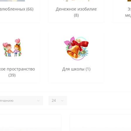
влюбленных (66)
Денежное изобилие
Э
(8)
ме
кое пространство
Для школы (1)
(39)