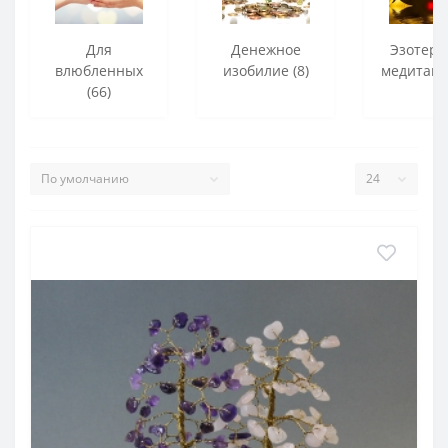
Для
Денежное
Эзотери
влюбленных
изобилие (8)
медитация
(66)