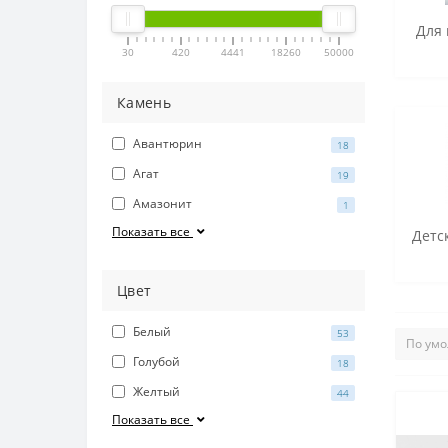
Для 
30
420
4441
18260
50000
Камень
Авантюрин
18
Агат
19
Амазонит
1
Показать все
Детс
Цвет
Белый
53
Голубой
18
Желтый
44
Показать все