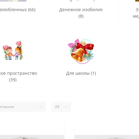
влюбленных (66)
Денежное изобилие
Э
(8)
ме
кое пространство
Для школы (1)
(39)