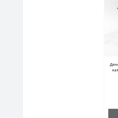
Ден
ка