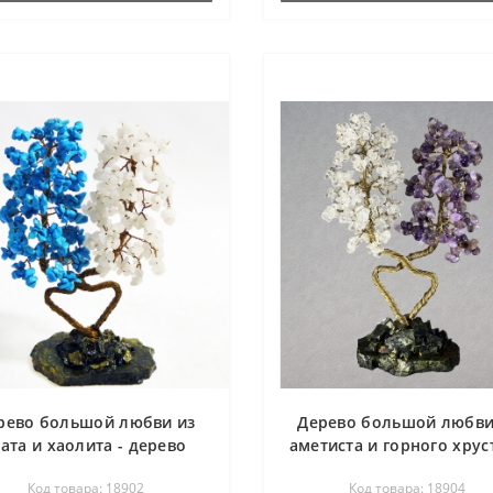
рево большой любви из
Дерево большой любви
гата и хаолита - дерево
аметиста и горного хрус
счастья
- дерево счастья
Код товара: 18902
Код товара: 18904