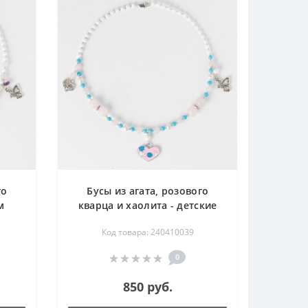
го
Бусы из агата, розового
м
кварца и хаолита - детские
41 см
Код товара: 240410039
0
850 руб.