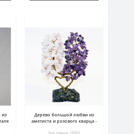
 из
Дерево большой любви из
таля
аметиста и розового кварца -
дерево счастья
Код товара: 18903