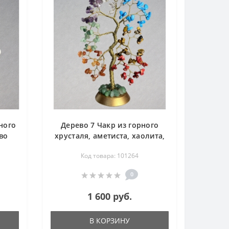
ного
Дерево 7 Чакр из горного
во
хрусталя, аметиста, хаолита,
авантюрина, тигрового
Код товара: 101264
глаза, сердолика, коралла -
дерево счастья
0
1 600 руб.
В КОРЗИНУ