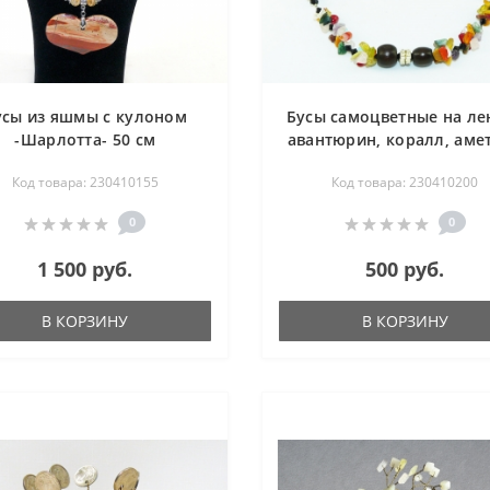
усы из яшмы с кулоном
Бусы самоцветные на лен
-Шарлотта- 50 см
авантюрин, коралл, амет
гелиотроп, горный хруст
Код товара: 230410155
Код товара: 230410200
нефрит, перламутр, роз
кварц, сердолик, тигро
0
0
глаз, цитрин - 43-48 с
1 500 руб.
500 руб.
В КОРЗИНУ
В КОРЗИНУ