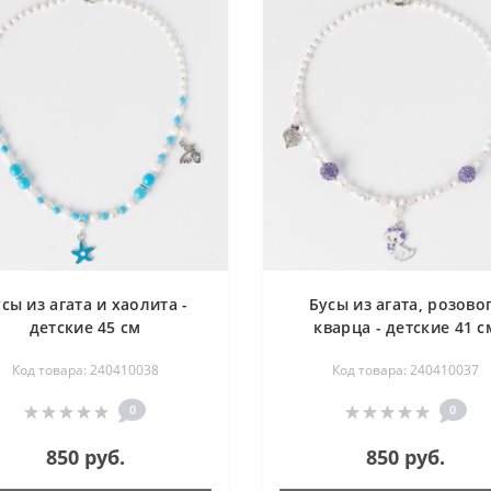
сы из агата и хаолита -
Бусы из агата, розово
детские 45 см
кварца - детские 41 с
Код товара: 240410038
Код товара: 240410037
0
0
850 руб.
850 руб.