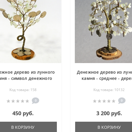
ежное дерево из лунного
Денежное дерево из лун
мня - символ денежного
камня - среднее - дере
изобилия и достатка -
удачи
Код товара: 158
Код товара: 10132
дерево удачи
0
0
450 руб.
3 200 руб.
В КОРЗИНУ
В КОРЗИНУ