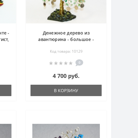
те -
Денежное дерево из
ист,
авантюрина - большое -
аль,
дерево счастья
Код товара: 10129
овый
вый
0
м
4 700 руб.
В КОРЗИНУ