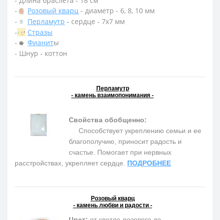
- Длина браслета - 18 см
-
Розовый кварц
- диаметр - 6, 8, 10 мм
-
Перламутр
- сердце - 7х7 мм
-
Стразы
-
Фианит
ы
- Шнур - коттон
Перламутр
- камень взаимопонимания -
Свойства обобщенно:
Способствует укреплению семьи и ее
благополучию, приносит радость и
счастье. Помогает при нервных
расстройствах, укрепляет сердце.
ПОДРОБНЕЕ
Розовый кварц
- камень любви и радости -
Цвет:
от светло-розового до