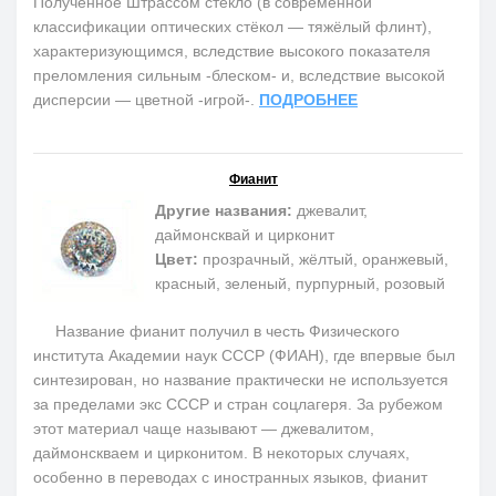
Полученное Штрассом стекло (в современной
классификации оптических стёкол — тяжёлый флинт),
характеризующимся, вследствие высокого показателя
преломления сильным -блеском- и, вследствие высокой
дисперсии — цветной -игрой-.
ПОДРОБНЕЕ
Фианит
Другие названия:
джевалит,
даймонсквай и цирконит
Цвет:
прозрачный, жёлтый, оранжевый,
красный, зеленый, пурпурный, розовый
Название фианит получил в честь Физического
института Академии наук СССР (ФИАН), где впервые был
синтезирован, но название практически не используется
за пределами экс СССР и стран соцлагеря. За рубежом
этот материал чаще называют — джевалитом,
даймонскваем и цирконитом. В некоторых случаях,
особенно в переводах с иностранных языков, фианит