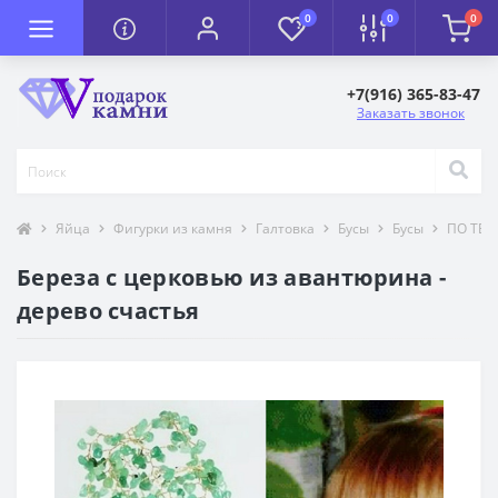
0
0
0
+7(916) 365-83-47
Заказать звонок
Яйца
Фигурки из камня
Галтовка
Бусы
Бусы
ПО ТЕМ
Береза с церковью из авантюрина -
дерево счастья