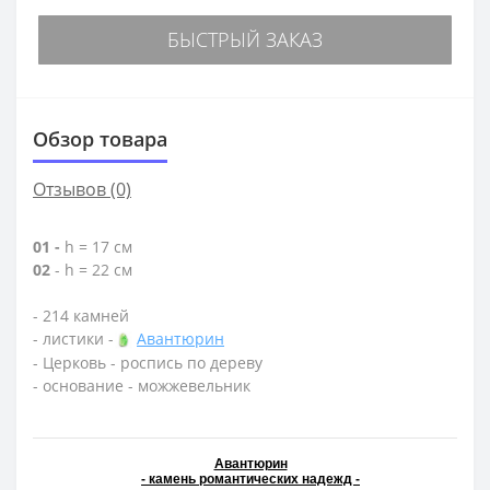
БЫСТРЫЙ ЗАКАЗ
Обзор товара
Отзывов (0)
01 -
h = 17 см
02
- h = 22 см
- 214 камней
- листики -
Авантюрин
- Церковь - роспись по дереву
- основание - можжевельник
Авантюрин
- камень романтических надежд -