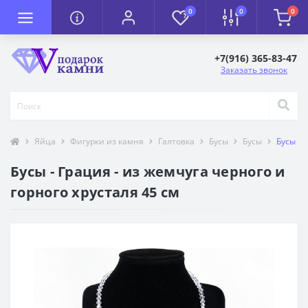
0
0
0
+7(916) 365-83-47
Заказать звонок
Яйца
Фигурки из камня
Галтовка
Бусы
Бусы
Бусы - 
Бусы - Грация - из жемчуга черного и
горного хрусталя 45 см