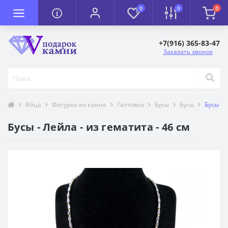
0
0
0
+7(916) 365-83-47
Заказать звонок
Яйца
Фигурки из камня
Галтовка
Бусы
Бусы
Бусы - 
Бусы - Лейла - из гематита - 46 см