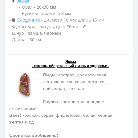
-
Яшма
:
- Овал - 20х30 мм
- Бусины - диаметр 8 мм
-
Сардоникс
- диаметр 10 мм, длина 15 мм
- Фурнитура - латунь, цвет "бронза"
- Шнур - замша, черный
- Длина - 60 см
Яшма
- камень, оберегающий жизнь и здоровье -
Виды:
пестрая, долматиновая,
ленточная, кровавая, агатовая,
пейзажная, зеленая
Группа:
кремнистая порода с
включениями
Цвет:
красная, серая, фиолетовая, белая, черная,
желтая и т.д.
Свойства обобщенно: