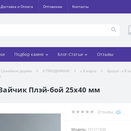
Доставка и Оплата
Оптовикам
Контакты
ки
Подбор камня
Блог-Статьи
Отзывы
Семейное дерево
К ПРАЗДНИКАМ
к 8 марта
Броши - к 8 м
м
 Зайчик Плэй-бой 25х40 мм
Отзывы:
(0)
Модель:
161211048