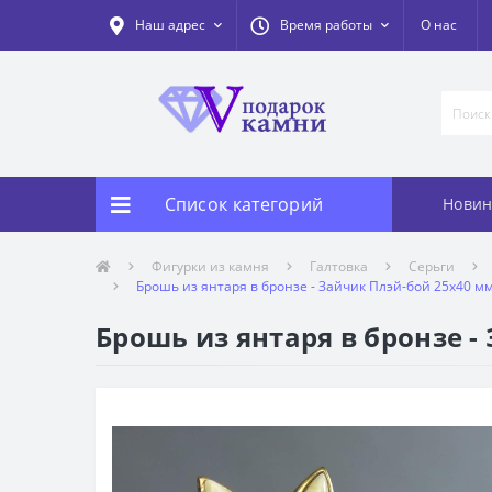
Наш адрес
Время работы
О нас
Список категорий
Новин
Фигурки из камня
Галтовка
Серьги
Брошь из янтаря в бронзе - Зайчик Плэй-бой 25х40 м
Брошь из янтаря в бронзе -