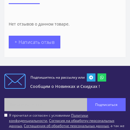
Нет отзывов о данном товаре.
+ Написать отзыв
Подпишитесь на рассылку или
Сообщим о Новинках и Скидках !
Подписаться
Я прочитал и согласен с условиями
Политики
конфиденциальности
,
Согласия на обработку персональных
данных
,
Соглашения об обработке персональных данных
, а так же