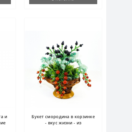
та и
Букет смородина в корзинке
ние
- вкус жизни - из
мня
авантюрина, сердолика,