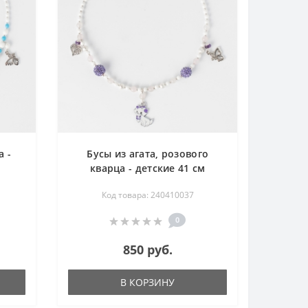
а -
Бусы из агата, розового
кварца - детские 41 см
Код товара: 240410037
0
850 руб.
В КОРЗИНУ