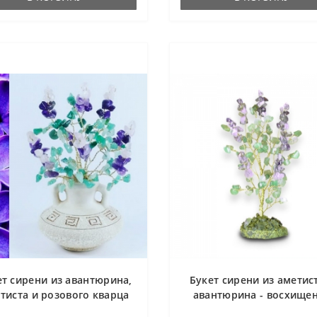
ет сирени из авантюрина,
Букет сирени из аметис
тиста и розового кварца
авантюрина - восхище
 вазе антик - цветы из
красотой - цветы из ка