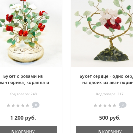
Букет с розами из
Букет сердце - одно се
вантюрина, коралла и
на двоих из авантюрин
рламутра в вазе антик -
коралла и розового квар
Код товара: 248
Код товара: 217
цветы из камня
цветы из камня
0
0
1 200 руб.
500 руб.
В КОРЗИНУ
В КОРЗИНУ