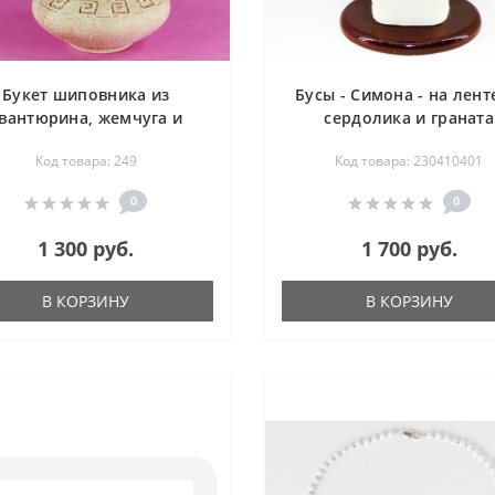
Букет шиповника из
Бусы - Симона - на лент
вантюрина, жемчуга и
сердолика и граната
алла в вазе антик - цветы
(огранка) - 50 см
Код товара: 249
Код товара: 230410401
из камня
0
0
1 300 руб.
1 700 руб.
В КОРЗИНУ
В КОРЗИНУ