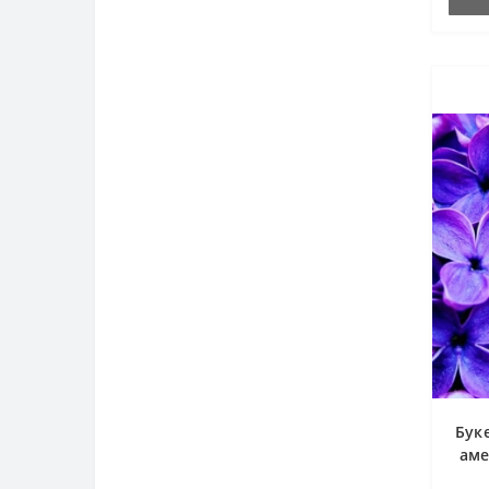
Бук
аме
в