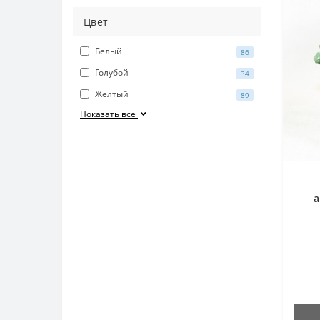
Цвет
Белый
86
Голубой
34
Желтый
89
Показать все
а
пе