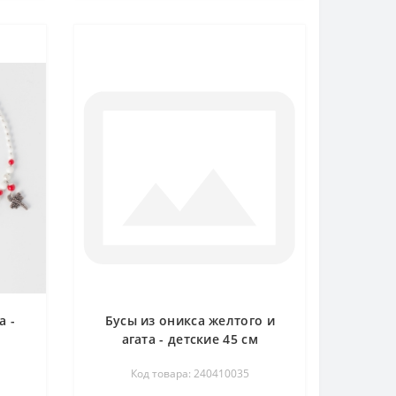
а -
Бусы из оникса желтого и
агата - детские 45 см
Код товара: 240410035