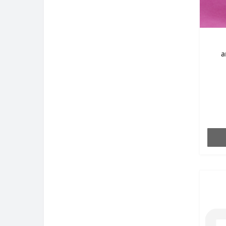
а
кор