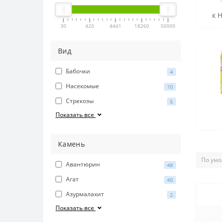
к 
30
420
4441
18260
50000
Вид
Бабочки
4
Насекомые
10
Стрекозы
5
Показать все
Камень
Авантюрин
49
Агат
40
Азурмалахит
2
Показать все