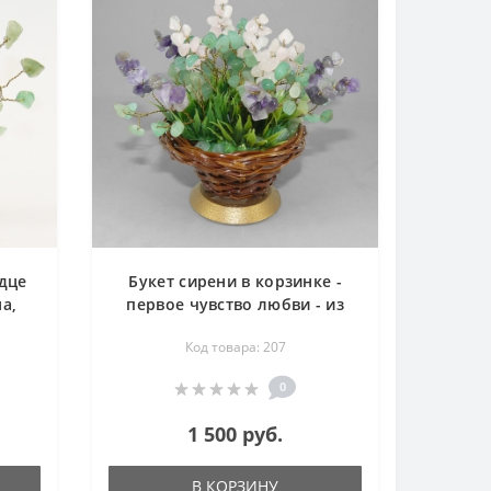
рдце
Букет сирени в корзинке -
а,
первое чувство любви - из
ца -
авантюрина, аметиста и
Код товара: 207
розового кварца - цветы из
камня
0
1 500 руб.
В КОРЗИНУ