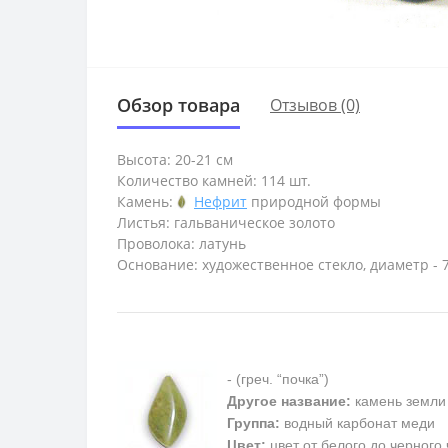
Обзор товара
Отзывов (0)
Высота: 20-21 см
Количество камней: 114 шт.
Камень:
Нефрит
природной формы
Листья: гальваническое золото
Проволока: латунь
Основание: художественное стекло, диаметр - 7 
- (греч. “почка”)
Другое название:
камень земли
Группа:
водный карбонат меди
Цвет:
цвет от белого до черного