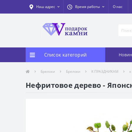
Наш адрес
Время работы
О нас
Список категорий
Новин
Брелоки
Брелоки
К ПРАЗДНИКАМ
к
Нефритовое дерево - Японск