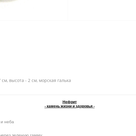
см, высота - 2 см, морская галька
Нефрит
- камень жизни и здоровья -
 и неба
 через зеленую гамму