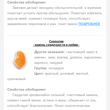
Свойства обобщенно:
Змеевик делает женщину обольстительной, а мужчине
помогает устоять против обольщения. Помогает избежать
укусов змей, снимает головную боль, способствует
заживлению переломов и ран, гонит камни
ПОДРОБНЕЕ
Сердолик
- камень сердечности и любви -
Другие названия:
«застывший закат в
камне», акак, ваклер, домион, карналиан,
карнеол, ликурий
Группа:
халцедон
Цвет:
красный, розовый, желтый,
оранжевый
Свойства обобщенно:
Сердолик чрезвычайно сильный, счастливый камень,
символ самой жизни, истины и веры, оберегает от зла,
способствует благополучию. Лечит онкологические