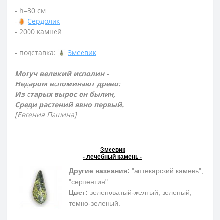
- h=30 см
-
Сердолик
- 2000 камней
- подставка:
Змеевик
Могуч великий исполин -
Недаром вспоминают древо:
Из старых вырос он былин,
Среди растений явно первый.
[Евгения Пашина]
Змеевик
- лечебный камень -
Другие названия:
"аптекарский камень",
"серпентин"
Цвет:
зеленоватый-желтый, зеленый,
темно-зеленый.