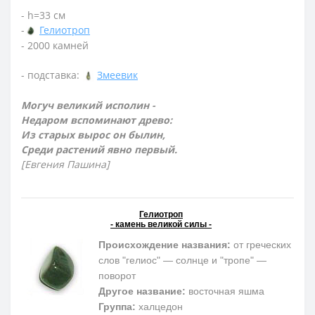
- h=33 см
-
Гелиотроп
- 2000 камней
- подставка:
Змеевик
Могуч великий исполин -
Недаром вспоминают древо:
Из старых вырос он былин,
Среди растений явно первый.
[Евгения Пашина]
Гелиотроп
- камень великой силы -
Происхождение названия:
от греческих
слов "гелиос" — солнце и "тропе" —
поворот
Другое название:
восточная яшма
Группа:
халцедон