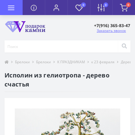
0
0
0
+7(916) 365-83-47
Заказать звонок
Брелоки
Брелоки
К ПРАЗДНИКАМ
к 23 февраля
Деревья
Исполин из гелиотропа - дерево
счастья