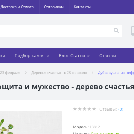
Доставка и Оплата
Оптовикам
Контакты
ки
Подбор камня
Блог-Статьи
Отзывы
 23 февраля
Деревья счастья - к 23 февраля
Дубравушка из нефр
ащита и мужество - дерево счасть
Отзывы:
(0)
Модель:
13812
Наличие:
Есть в наличии