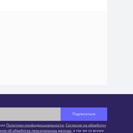
Подписаться
иями
Политики конфиденциальности
,
Согласия на обработку
ния об обработке персональных данных
, а так же со всеми