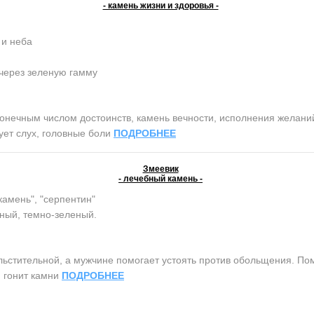
- камень жизни и здоровья -
 и неба
 через зеленую гамму
ным числом достоинств, камень вечности, исполнения желаний, 
чует слух, головные боли
ПОДРОБНЕЕ
Змеевик
- лечебный камень -
камень", "серпентин"
ный, темно-зеленый.
тительной, а мужчине помогает устоять против обольщения. Помо
, гонит камни
ПОДРОБНЕЕ