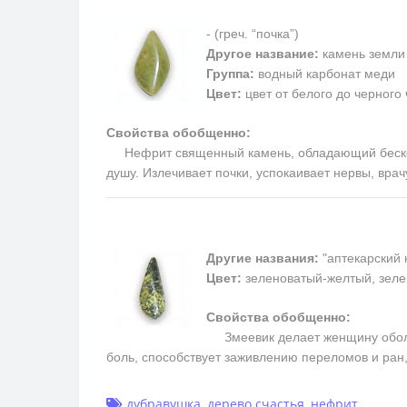
- (греч. “почка”)
Другое название:
камень земли
Группа:
водный карбонат меди
Цвет:
цвет от белого до черного
Свойства обобщенно:
Нефрит священный камень, обладающий бесконеч
душу. Излечивает почки, успокаивает нервы, вра
Другие названия:
"аптекарский 
Цвет:
зеленоватый-желтый, зеле
Свойства обобщенно:
Змеевик делает женщину обольс
боль, способствует заживлению переломов и ран
дубравушка
,
дерево счастья
,
нефрит