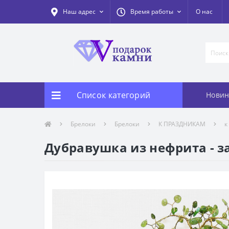
Наш адрес
Время работы
О нас
Список категорий
Новин
Брелоки
Брелоки
К ПРАЗДНИКАМ
к
Дубравушка из нефрита - з