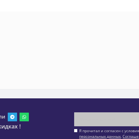
ли
идках !
Я прочитал и согласен с услов
персональных данных
,
Соглаше