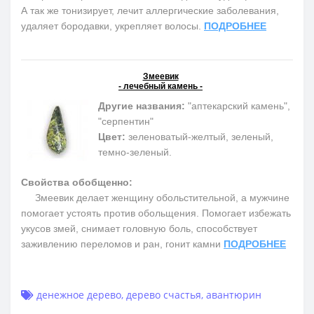
А так же тонизирует, лечит аллергические заболевания,
удаляет бородавки, укрепляет волосы.
ПОДРОБНЕЕ
Змеевик
- лечебный камень -
Другие названия:
"аптекарский камень",
"серпентин"
Цвет:
зеленоватый-желтый, зеленый,
темно-зеленый.
Свойства обобщенно:
Змеевик делает женщину обольстительной, а мужчине
помогает устоять против обольщения. Помогает избежать
укусов змей, снимает головную боль, способствует
заживлению переломов и ран, гонит камни
ПОДРОБНЕЕ
денежное дерево
,
дерево счастья
,
авантюрин