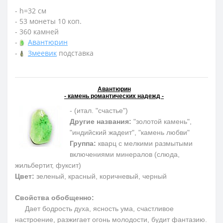
- h=32 см
- 53 монеты 10 коп.
- 360 камней
-
Авантюрин
-
Змеевик
подставка
Авантюрин
- камень романтических надежд -
- (итал. "счастье")
Другие названия:
"золотой камень",
"индийский жадеит", "камень любви"
Группа:
кварц с мелкими размытыми
включениями минералов (слюда,
жильбертит, фуксит)
Цвет:
зеленый, красный, коричневый, черный
Свойства обобщенно:
Дает бодрость духа, ясность ума, счастливое
настроение, разжигает огонь молодости, будит фантазию.