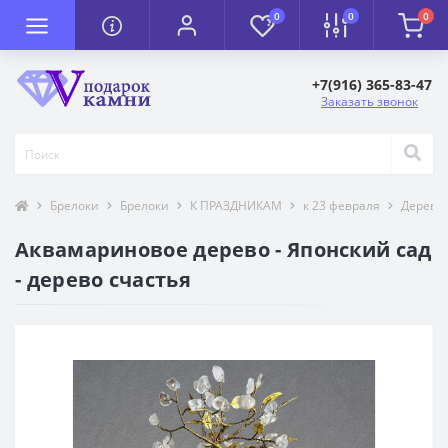
0
0
0
+7(916) 365-83-47
Заказать звонок
Брелоки
Брелоки
К ПРАЗДНИКАМ
к 23 февраля
Деревья
Аквамариновое дерево - Японский сад
- дерево счастья