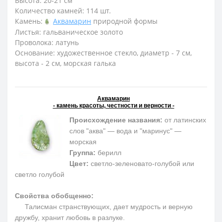
Высота: 20-21 см
Количество камней: 114 шт.
Камень:
Аквамарин
природной формы
Листья: гальваническое золото
Проволока: латунь
Основание: художественное стекло, диаметр - 7 см,
высота - 2 см, морская галька
Аквамарин
- камень красоты, честности и верности -
Происхождение названия:
от латинских
слов "аква" — вода и "маринус" —
морская
Группа:
берилл
Цвет:
светло-зеленовато-голубой или
светло голубой
Свойства обобщенно:
Талисман странствующих, дает мудрость и верную
дружбу, хранит любовь в разлуке.