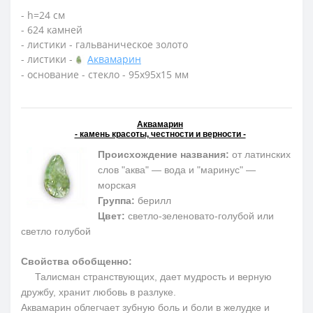
- h=24 см
- 624 камней
- листики - гальваническое золото
- листики -
Аквамарин
- основание - стекло - 95х95х15 мм
Аквамарин
- камень красоты, честности и верности -
Происхождение названия:
от латинских
слов "аква" — вода и "маринус" —
морская
Группа:
берилл
Цвет:
светло-зеленовато-голубой или
светло голубой
Свойства обобщенно:
Талисман странствующих, дает мудрость и верную
дружбу, хранит любовь в разлуке.
Аквамарин облегчает зубную боль и боли в желудке и